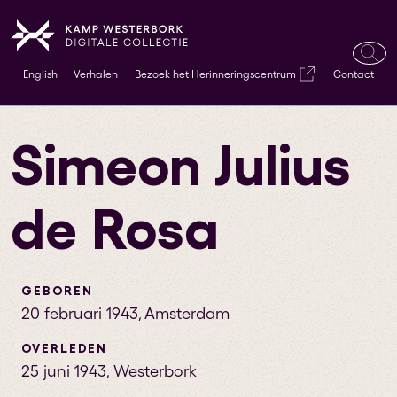
Ope
English
Verhalen
Bezoek het Herinneringscentrum
Contact
zoek
Simeon Julius
de Rosa
GEBOREN
20 februari 1943
,
Amsterdam
OVERLEDEN
25 juni 1943
,
Westerbork