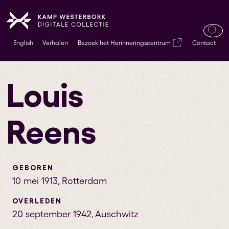
Ope
English
Verhalen
Bezoek het Herinneringscentrum
Contact
zoek
Louis
Reens
GEBOREN
10 mei 1913
,
Rotterdam
OVERLEDEN
20 september 1942
,
Auschwitz