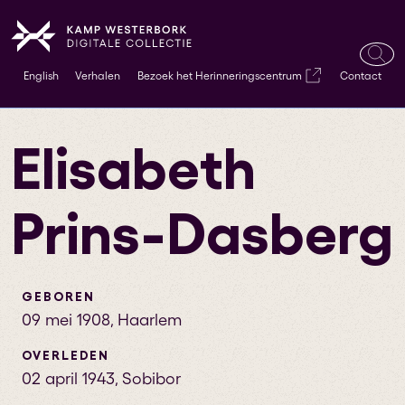
Ope
English
Verhalen
Bezoek het Herinneringscentrum
Contact
zoek
Elisabeth
Prins-Dasberg
GEBOREN
09 mei 1908
,
Haarlem
OVERLEDEN
02 april 1943
,
Sobibor