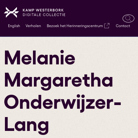
Ope
English
Verhalen
Bezoek het Herinneringscentrum
Contact
zoek
Melanie
Margaretha
Onderwijzer-
Lang