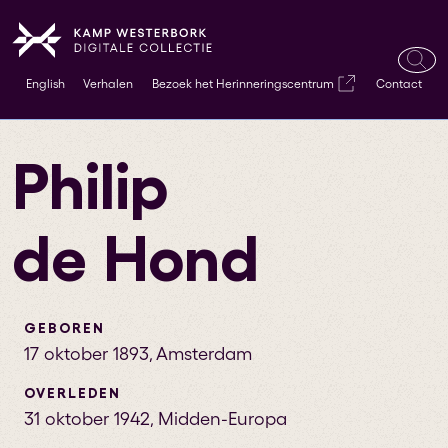
Ope
English
Verhalen
Bezoek het Herinneringscentrum
Contact
zoek
Philip
de Hond
GEBOREN
17 oktober 1893
,
Amsterdam
OVERLEDEN
31 oktober 1942
,
Midden-Europa