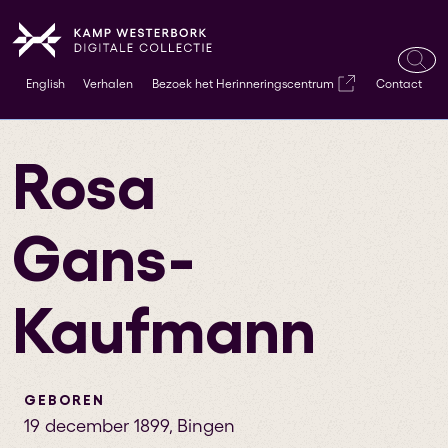
Ope
English
Verhalen
Bezoek het Herinneringscentrum
Contact
zoek
Rosa
Gans-
Kaufmann
GEBOREN
19 december 1899
,
Bingen