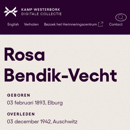
Ope
English
Verhalen
Bezoek het Herinneringscentrum
Contact
zoek
Rosa
Bendik-Vecht
GEBOREN
03 februari 1893
,
Elburg
OVERLEDEN
03 december 1942
,
Auschwitz