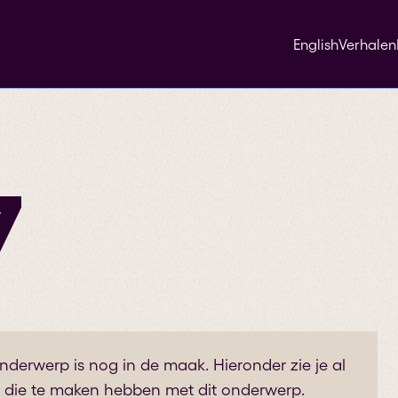
English
Verhalen
7
onderwerp is nog in de maak. Hieronder zie je al
die te maken hebben met dit onderwerp.