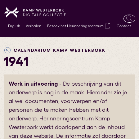
Ope
English
Verhalen
Bezoek het Herinneringscentrum
Contact
zoek
CALENDARIUM KAMP WESTERBORK
1941
Werk in uitvoering
- De beschrijving van dit
onderwerp is nog in de maak. Hieronder zie je
al wel documenten, voorwerpen en/of
personen die te maken hebben met dit
onderwerp. Herinneringscentrum Kamp
Westerbork werkt doorlopend aan de inhoud
van deze website. De informatie zal daardoor